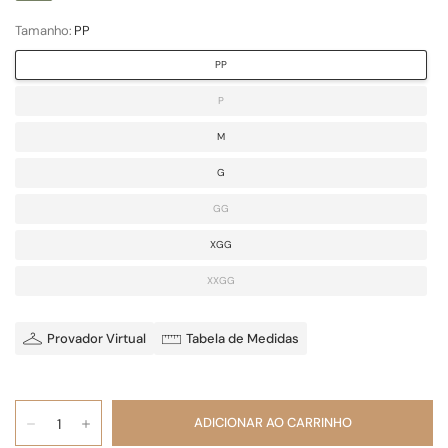
Tamanho:
PP
PP
P
M
G
GG
XGG
XXGG
Provador Virtual
Tabela de Medidas