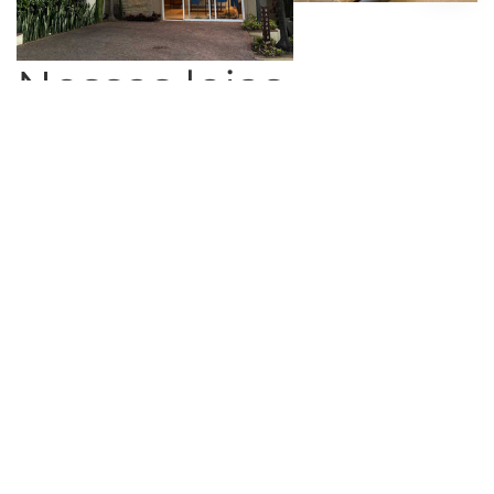
Nossas lojas
> Loja Harmonia
+55 11 91277-9618
Rua Harmonia, 997A, Vila Madalena, São Paulo - SP, CEP
05435-001
Seg-Sáb - 10h às 19h
Inscreva-se para saber das novidades.