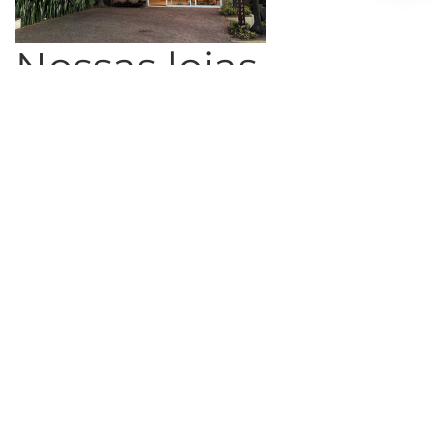
Nossas lojas
> Loja Harmonia
+55 11 91277-9618
Rua Harmonia, 997A, Vila Madalena, São Paulo - SP, CEP
05435-001
Seg-Sáb - 10h às 19h
Inscreva-se para saber das novidades.