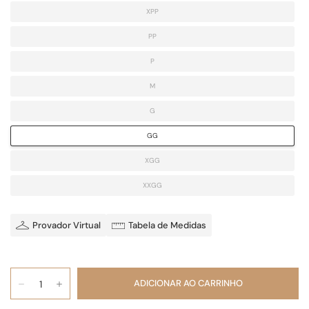
XPP
PP
P
M
G
GG
XGG
XXGG
Provador Virtual
Tabela de Medidas