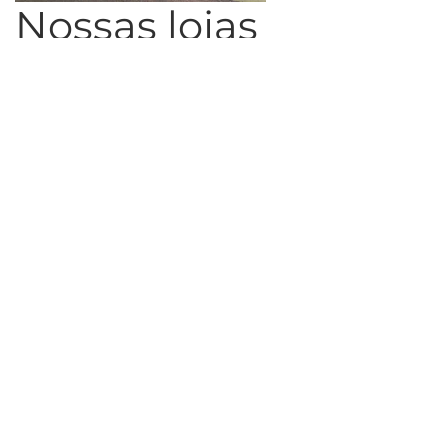
Nossas lojas
> Loja Harmonia
+55 11 91277-9618
Rua Harmonia, 997A, Vila Madalena, São Paulo - SP, CEP
05435-001
Seg-Sáb - 10h às 19h
Inscreva-se para saber das novidades.