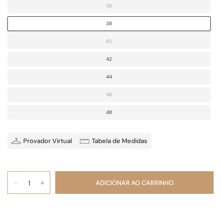
36
38
40
42
44
46
48
Provador Virtual
Tabela de Medidas