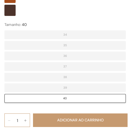
Café
Metalizado
Tamanho:
40
34
35
36
37
38
39
40