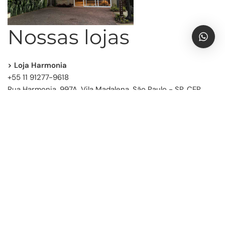
Nossas lojas
> Loja Harmonia
+55 11 91277-9618
Rua Harmonia, 997A, Vila Madalena, São Paulo - SP, CEP
05435-001
Seg-Sáb - 10h às 19h
> Loja Vila Olímpia
+55 11 93092-7770
Rua Ministro Jesuíno Cardoso, 485, Vila Olímpia, São Paulo
- SP,
CEP 04544-051
Seg-Sáb - 10h às 19h